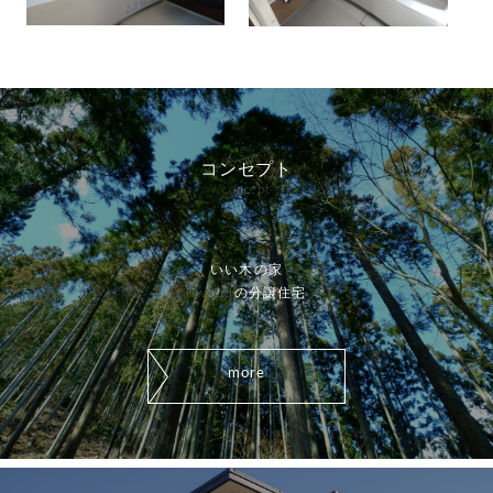
コンセプト
concept
いい木の家
iiwoodの分譲住宅
more