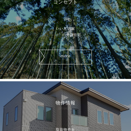
コンセプト
concept
いい木の家
iiwoodの分譲住宅
more
物件情報
property
取扱物件を