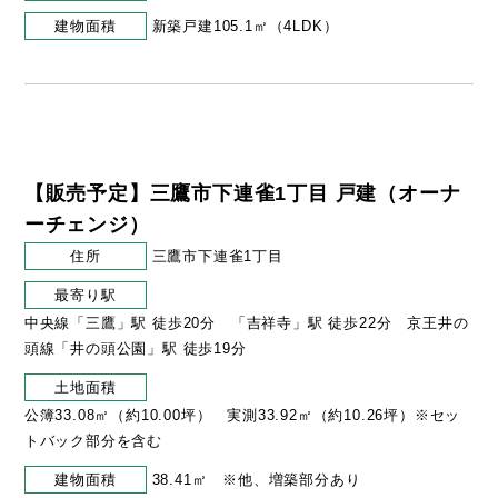
建物面積
新築戸建105.1㎡（4LDK）
【販売予定】三鷹市下連雀1丁目 戸建（オーナ
ーチェンジ）
住所
三鷹市下連雀1丁目
最寄り駅
中央線「三鷹」駅 徒歩20分 「吉祥寺」駅 徒歩22分 京王井の
頭線「井の頭公園」駅 徒歩19分
土地面積
公簿33.08㎡（約10.00坪） 実測33.92㎡（約10.26坪）※セッ
トバック部分を含む
建物面積
38.41㎡ ※他、増築部分あり