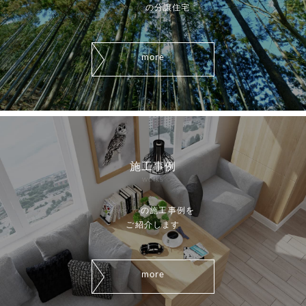
iiwoodの分譲住宅
more
施工事例
works
iiwoodの施工事例を
ご紹介します
more