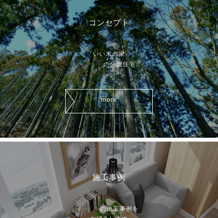
コンセプト
concept
いい木の家
iiwoodの分譲住宅
more
施工事例
works
iiwoodの施工事例を